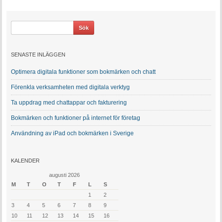
SENASTE INLÄGGEN
Optimera digitala funktioner som bokmärken och chatt
Förenkla verksamheten med digitala verktyg
Ta uppdrag med chattappar och fakturering
Bokmärken och funktioner på internet för företag
Användning av iPad och bokmärken i Sverige
KALENDER
augusti 2026
M
T
O
T
F
L
S
1
2
3
4
5
6
7
8
9
10
11
12
13
14
15
16