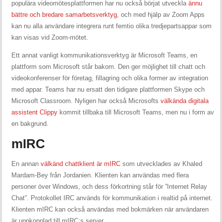
populära videomötesplattformen har nu också börjat utveckla
ännu
bättre och bredare samarbetsverktyg
, och med hjälp av Zoom Apps
kan nu alla användare integrera runt femtio olika tredjepartsappar som
kan visas vid Zoom-mötet.
Ett annat vanligt kommunikationsverktyg är Microsoft Teams, en
plattform som Microsoft står bakom. Den ger möjlighet till chatt och
videokonferenser för företag, fillagring och olika former av integration
med appar. Teams har nu ersatt den tidigare plattformen Skype och
Microsoft Classroom. Nyligen har också Microsofts
välkända digitala
assistent Clippy
kommit tillbaka till Microsoft Teams, men nu i form av
en bakgrund.
mIRC
En annan
välkänd chattklient är mIRC
som utvecklades av Khaled
Mardam-Bey från Jordanien. Klienten kan användas med flera
personer över Windows, och dess förkortning står för ”Internet Relay
Chat”. Protokollet IRC används för kommunikation i realtid på internet.
Klienten mIRC kan också användas med bokmärken när användaren
är uppkopplad till mIRC;s server.