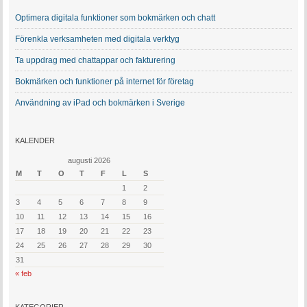
Optimera digitala funktioner som bokmärken och chatt
Förenkla verksamheten med digitala verktyg
Ta uppdrag med chattappar och fakturering
Bokmärken och funktioner på internet för företag
Användning av iPad och bokmärken i Sverige
KALENDER
augusti 2026
M
T
O
T
F
L
S
1
2
3
4
5
6
7
8
9
10
11
12
13
14
15
16
17
18
19
20
21
22
23
24
25
26
27
28
29
30
31
« feb