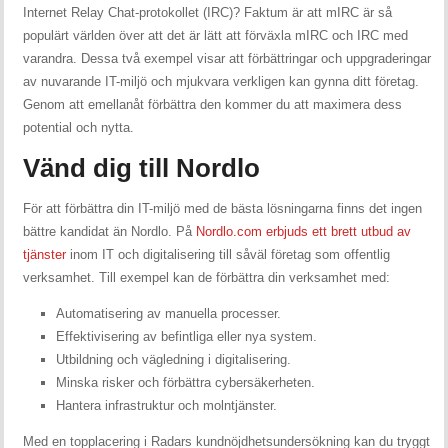
Internet Relay Chat-protokollet (IRC)? Faktum är att mIRC är så
populärt världen över att det är lätt att förväxla mIRC och IRC med
varandra. Dessa två exempel visar att förbättringar och uppgraderingar
av nuvarande IT-miljö och mjukvara verkligen kan gynna ditt företag.
Genom att emellanåt förbättra den kommer du att maximera dess
potential och nytta.
Vänd dig till Nordlo
För att förbättra din IT-miljö med de bästa lösningarna finns det ingen
bättre kandidat än Nordlo. På
Nordlo.com erbjuds ett brett utbud av
tjänster
inom IT och digitalisering till såväl företag som offentlig
verksamhet. Till exempel kan de förbättra din verksamhet med:
Automatisering av manuella processer.
Effektivisering av befintliga eller nya system.
Utbildning och vägledning i digitalisering.
Minska risker och förbättra cybersäkerheten.
Hantera infrastruktur och molntjänster.
Med en topplacering i Radars kundnöjdhetsundersökning kan du tryggt