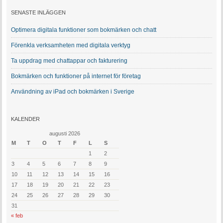
SENASTE INLÄGGEN
Optimera digitala funktioner som bokmärken och chatt
Förenkla verksamheten med digitala verktyg
Ta uppdrag med chattappar och fakturering
Bokmärken och funktioner på internet för företag
Användning av iPad och bokmärken i Sverige
KALENDER
augusti 2026
M
T
O
T
F
L
S
1
2
3
4
5
6
7
8
9
10
11
12
13
14
15
16
17
18
19
20
21
22
23
24
25
26
27
28
29
30
31
« feb