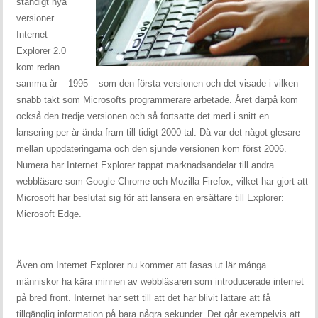
ständigt nya
versioner.
Internet
Explorer 2.0
kom redan
samma år – 1995 – som den första versionen och det visade i vilken
snabb takt som Microsofts programmerare arbetade. Året därpå kom
också den tredje versionen och så fortsatte det med i snitt en
lansering per år ända fram till tidigt 2000-tal. Då var det något glesare
mellan uppdateringarna och den sjunde versionen kom först 2006.
Numera har Internet Explorer tappat marknadsandelar till andra
webbläsare som Google Chrome och Mozilla Firefox, vilket har gjort att
Microsoft har beslutat sig för att lansera en ersättare till Explorer:
Microsoft Edge.
Även om Internet Explorer nu kommer att fasas ut lär många
människor ha kära minnen av webbläsaren som introducerade internet
på bred front. Internet har sett till att det har blivit lättare att få
tillgänglig information på bara några sekunder. Det går exempelvis att