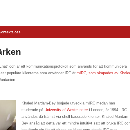
Kontakta oss
ärken
y Chat” och är ett kommunikationsprotokoll som används för att kommunicera
e mest populära klienterna som använder IRC är
mIRC, som skapades av Khale
Jordanien.
Khaled Mardam-Bey började utveckla mIRC medan han
studerade på
University of Westminster
i London, år 1994. IRC
användes då främst via shell-baserade klienter. Khaled Mardam-
Bey ansåg att detta var ett mindre intuitivt sätt att bruka IRC oc
bestämde sig för att skapa en klient som gjorde IRC mer