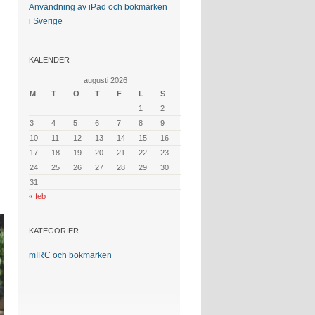
Användning av iPad och bokmärken
i Sverige
KALENDER
augusti 2026
M
T
O
T
F
L
S
1
2
3
4
5
6
7
8
9
10
11
12
13
14
15
16
17
18
19
20
21
22
23
24
25
26
27
28
29
30
31
« feb
KATEGORIER
mIRC och bokmärken