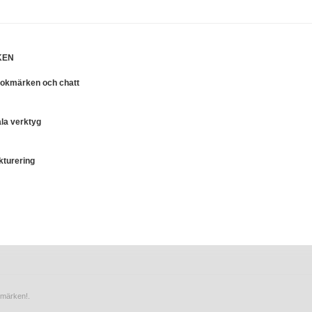
KEN
 bokmärken och chatt
la verktyg
kturering
kmärken!.