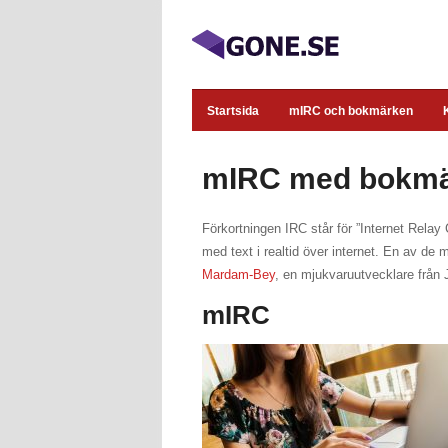
Startsida
mIRC och bokmärken
mIRC med bokm
Förkortningen IRC står för ”Internet Rela
med text i realtid över internet. En av d
Mardam-Bey
, en mjukvaruutvecklare från 
mIRC