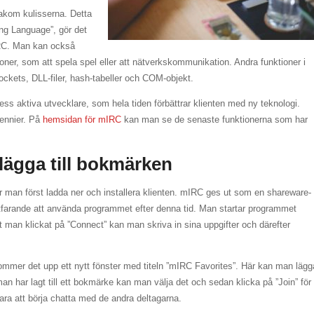
bakom kulisserna. Detta
ng Language”, gör det
IRC. Man kan också
ner, som att spela spel eller att nätverkskommunikation. Andra funktioner i
sockets, DLL-filer, hash-tabeller och COM-objekt.
s aktiva utvecklare, som hela tiden förbättrar klienten med ny teknologi.
cennier. På
hemsidan för mIRC
kan man se de senaste funktionerna som har
ägga till bokmärken
man först ladda ner och installera klienten. mIRC ges ut som en shareware-
ortfarande att använda programmet efter denna tid. Man startar programmet
t man klickat på ”Connect” kan man skriva in sina uppgifter och därefter
kommer det upp ett nytt fönster med titeln ”mIRC Favorites”. Här kan man lägg
 man har lagt till ett bokmärke kan man välja det och sedan klicka på ”Join” för
bara att börja chatta med de andra deltagarna.