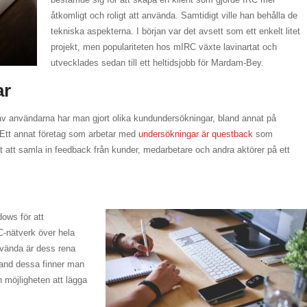
åtkomligt och roligt att använda. Samtidigt ville han behålla de
tekniska aspekterna. I början var det avsett som ett enkelt litet
projekt, men populariteten hos mIRC växte lavinartat och
utvecklades sedan till ett heltidsjobb för Mardam-Bey.
ar
av användarna har man gjort olika kundundersökningar, bland annat på
. Ett annat företag som arbetar med
undersökningar är questback
som
gt att samla in feedback från kunder, medarbetare och andra aktörer på ett
ows för att
-nätverk över hela
nvända är dess rena
land dessa finner man
ch möjligheten att lägga