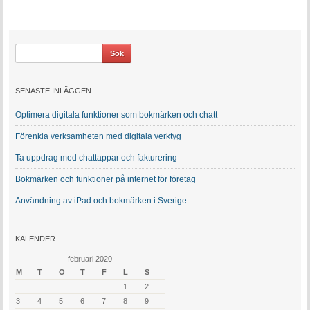
SENASTE INLÄGGEN
Optimera digitala funktioner som bokmärken och chatt
Förenkla verksamheten med digitala verktyg
Ta uppdrag med chattappar och fakturering
Bokmärken och funktioner på internet för företag
Användning av iPad och bokmärken i Sverige
KALENDER
februari 2020
M
T
O
T
F
L
S
1
2
3
4
5
6
7
8
9