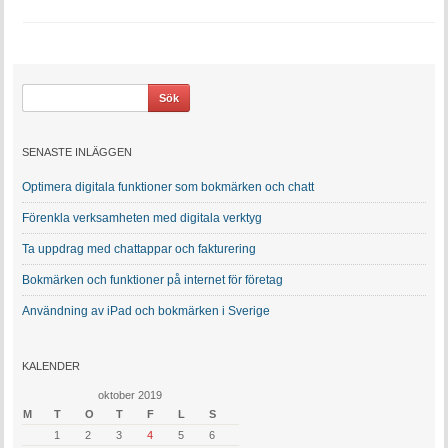
SENASTE INLÄGGEN
Optimera digitala funktioner som bokmärken och chatt
Förenkla verksamheten med digitala verktyg
Ta uppdrag med chattappar och fakturering
Bokmärken och funktioner på internet för företag
Användning av iPad och bokmärken i Sverige
KALENDER
oktober 2019
M
T
O
T
F
L
S
1
2
3
4
5
6